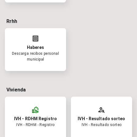
Rrhh
receipt
Haberes
Descarga recibos personal
municipal
Vivienda
real_estate_agent
person_search
IVH - RDHM Registro
IVH - Resultado sorteo
IVH - RDHM - Registro
IVH - Resultado sorteo