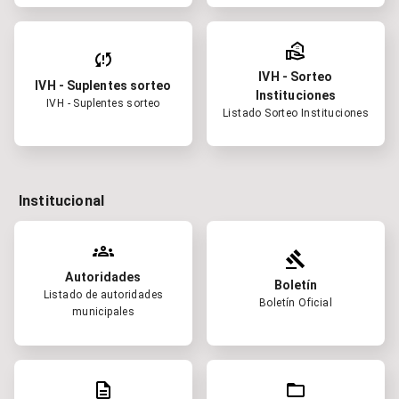
real_estate_agent
sync_problem
IVH - Sorteo
IVH - Suplentes sorteo
Instituciones
IVH - Suplentes sorteo
Listado Sorteo Instituciones
Institucional
groups
gavel
Autoridades
Boletín
Listado de autoridades
Boletín Oficial
municipales
description
folder_open