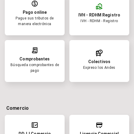
paid
real_estate_agent
Pago online
IVH - RDHM Registro
Pague sus tributos de
IVH - RDHM - Registro
manera electrónica
receipt_long
departure_board
Comprobantes
Colectivos
Búsqueda comprobantes de
Expreso los Andes
pago
Comercio
fact_check
credit_score
DDJJ Comercio
Licencia Comercial