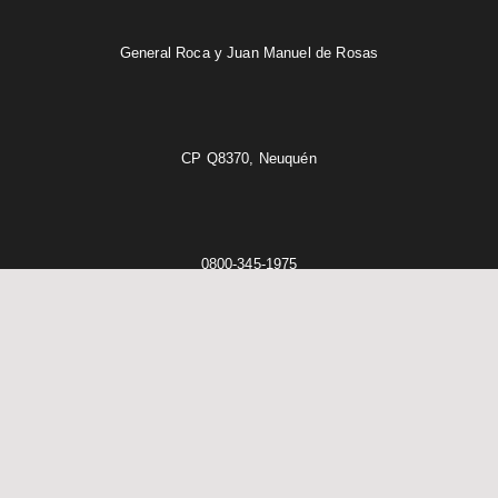
General Roca y Juan Manuel de Rosas
CP Q8370, Neuquén
0800-345-1975
Central telefónica: (02972) 427315 - 427316 - 428795 - 428796 - 428797
- 411997